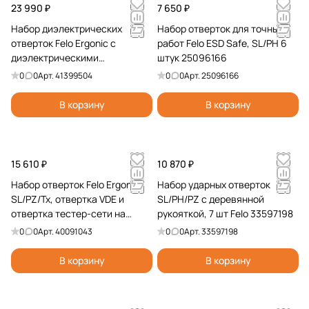
23 990 ₽
7 650 ₽
Набор диэлектрических
Набор отверток для точных
отверток Felo Ergonic с
работ Felo ESD Safe, SL/PH 6
диэлектрическими
штук 25096166
пасатижами, бокорезами,
0
0
Арт.
41399504
0
0
Арт.
25096166
ножом для снятия изоляции и
отверткой тестером сети, 9
В корзину
В корзину
шт 41399504
15 610 ₽
10 870 ₽
Набор отверток Felo Ergonic
Набор ударных отверток
SL/PZ/Tx, отвертка VDE и
SL/PH/PZ с деревянной
отвертка тестер-сети на
рукояткой, 7 шт Felo 33597198
стальной стойке, 10 шт
0
0
Арт.
40091043
0
0
Арт.
33597198
40091043
В корзину
В корзину