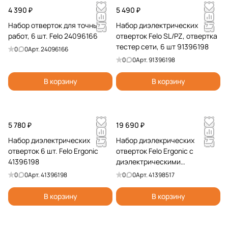
4 390 ₽
5 490 ₽
Набор отверток для точных
Набор диэлектрических
работ, 6 шт. Felo 24096166
отверток Felo SL/PZ, отвертка
тестер сети, 6 шт 91396198
0
0
Арт.
24096166
0
0
Арт.
91396198
В корзину
В корзину
5 780 ₽
19 690 ₽
Набор диэлектрических
Набор диэлекрических
отверток 6 шт. Felo Ergonic
отверток Felo Ergonic с
41396198
диэлектрическими
пасатижами и бокорезами в
0
0
Арт.
41396198
0
0
Арт.
41398517
упаковке, 8 шт 41398517
В корзину
В корзину