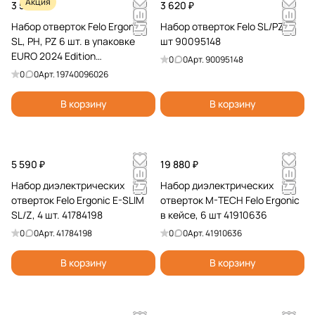
Акция
3 520 ₽
3 620 ₽
Набор отверток Felo Ergonic
Набор отверток Felo SL/PZ, 5
SL, PH, PZ 6 шт. в упаковке
шт 90095148
EURO 2024 Edition
0
0
Арт.
90095148
19740096026
0
0
Арт.
19740096026
В корзину
В корзину
5 590 ₽
19 880 ₽
Набор диэлектрических
Набор диэлектрических
отверток Felo Ergonic E-SLIM
отверток M-TECH Felo Ergonic
SL/Z, 4 шт. 41784198
в кейсе, 6 шт 41910636
0
0
Арт.
41784198
0
0
Арт.
41910636
В корзину
В корзину