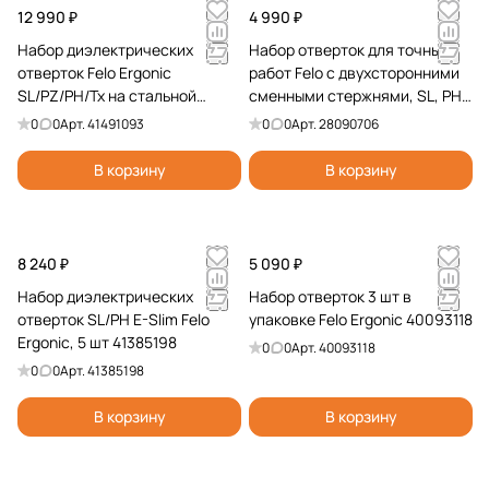
12 990 ₽
4 990 ₽
Набор диэлектрических
Набор отверток для точных
отверток Felo Ergonic
работ Felo с двухсторонними
SL/PZ/PH/Tx на стальной
сменными стержнями, SL, PH,
стойке, 10 шт 41491093
PZ, 6 шт 28090706
0
0
Арт.
41491093
0
0
Арт.
28090706
В корзину
В корзину
8 240 ₽
5 090 ₽
Набор диэлектрических
Набор отверток 3 шт в
отверток SL/PH E-Slim Felo
упаковке Felo Ergonic 40093118
Ergonic, 5 шт 41385198
0
0
Арт.
40093118
0
0
Арт.
41385198
В корзину
В корзину