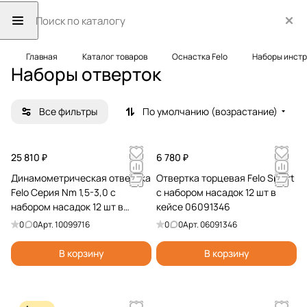
Главная
Каталог товаров
Оснастка Felo
Наборы инст
Наборы отверток
Все фильтры
По умолчанию (возрастание)
25 810 ₽
6 780 ₽
Динамометрическая отвертка
Отвертка торцевая Felo Smart
Felo Серия Nm 1,5-3,0 с
с набором насадок 12 шт в
набором насадок 12 шт в
кейсе 06091346
кейсе plus/minus 10099716
0
0
Арт.
10099716
0
0
Арт.
06091346
В корзину
В корзину