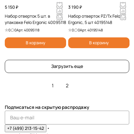
5 150 ₽
3 190 ₽
Набор отверток 5 шт. в
Набор отверток PZ/Tx Felo
упаковке Felo Ergonic 40095118
Ergonic, 5 шт 40195148
0
0
Арт.
40095118
0
0
Арт.
40195148
В корзину
В корзину
Загрузить еще
1
2
Подписаться
на скрытую распродажу
+7 (499) 213-15-42