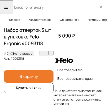
Главная
Каталог товаров
Оснастка Felo
Наборы инст
Набор отверток 3 шт
5 090 ₽
в упаковке Felo
Ergonic 40093118
0
Нет отзывов
Арт.
40093118
Все товары Felo
В корзину
Все товары категории
Купить в 1 клик
Цена действительна только для
интернет-магазина и может
отличаться от цен в розничных
магазинах