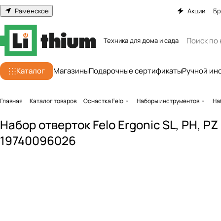
Раменское
Акции
Бр
Техника для дома и сада
Каталог
Магазины
Подарочные сертификаты
Ручной ин
Главная
Каталог товаров
Оснастка Felo
Наборы инструментов
На
Набор отверток Felo Ergonic SL, PH, PZ
19740096026