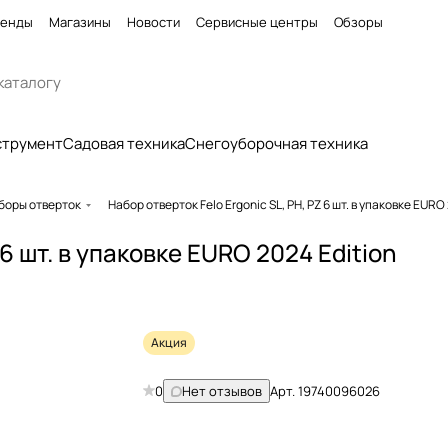
енды
Магазины
Новости
Сервисные центры
Обзоры
струмент
Садовая техника
Снегоуборочная техника
боры отверток
Набор отверток Felo Ergonic SL, PH, PZ 6 шт. в упаковке EUR
 6 шт. в упаковке EURO 2024 Edition
Акция
0
Нет отзывов
Арт.
19740096026