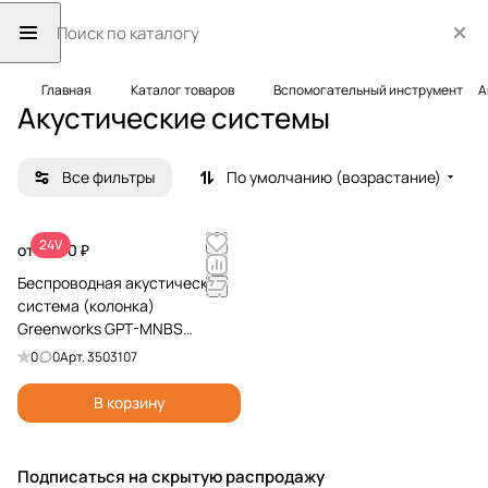
Главная
Каталог товаров
Вспомогательный инструмент
А
Акустические системы
Все фильтры
По умолчанию (возрастание)
24V
от 7 990 ₽
Беспроводная акустическая
система (колонка)
Greenworks GPT-MNBS
24V/220V 3503107
0
0
Арт.
3503107
аккумуляторная
В корзину
Подписаться
на скрытую распродажу