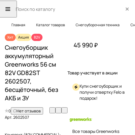
Главная
Каталог товаров
Снегоуборочная техника
Сн
Хит
Акция
82V
45 990 ₽
Снегоуборщик
аккумуляторный
Greenworks 56 см
82V GD82ST
Товар участвует в акции
2602507,
Купи снегоуборщик и
бесщёточный, без
получи отвертку Felo в
АКБ и ЗУ
подарок!
0
Нет отзывов
Арт.
2602507
Все товары Greenworks
Комплект (82V COMMERCIAL):