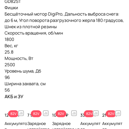
GD82ST
Фишки
Бесщёточный мотор DigiPro, Дальность выброса снега:
до 6 м, Угол поворота разгрузочного жерла 180 градусов,
Шнек из плотной резины
Скорость вращения, об/мин
1800
Вес, кг
25.8
Мощность, Вт
2500
Уровень шума, Дб
96
Ширина захвата, см
56
АКБ и ЗУ
82V
82V
82V
82V
82V
12 990 ₽
7 990 ₽
10 990 ₽
33 990 ₽
21 990 ₽
Аккумулято
Зарядное
Зарядное
Аккумулят
Аккумулят