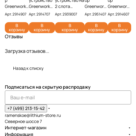
р
устройство
устройство на
ор
ор
Greenworks
Greenworks
2 слота
Greenwork
Greenwork
G82B2 82V
G82C 82V
Greenworks
s G82B8
s G82B5
Арт.
2914907
Арт.
2914707
Арт.
2939007
Арт.
2951407
Арт.
2914607
2914907
2914707 (4
G82C2 82V
82V
82V
(2,5 Ач)
А)
2939007
2951407 (8
2914607 (5
В
В
В
В
В
корзину
корзину
корзину
корзину
корзину
Ач)
Ач)
Отзывы
Загрузка отзывов...
Назад к списку
Подписаться
на скрытую распродажу
+7 (499) 213-15-42
ramenskoe@lithium-store.ru
Северное шоссе 7
Интернет-магазин
Информация