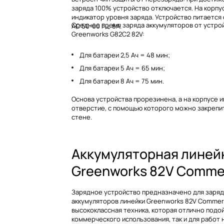
заряда 100% устройство отключается. На корпу
индикатор уровня заряда. Устройство питается 
Среднее время заряда аккумуляторов от устро
AC 50-60 Гц, 8А.
Greenworks G82C2 82V:
Для батареи 2,5 Ач = 48 мин;
Для батареи 5 Ач = 65 мин;
Для батареи 8 Ач = 75 мин.
Основа устройства прорезинена, а на корпусе 
отверстие, с помощью которого можно закрепит
стене.
Аккумуляторная линей
Greenworks 82V Commer
Зарядное устройство предназначено для заряд
аккумуляторов линейки Greenworks 82V Commerc
высококлассная техника, которая отлично подой
коммерческого использования, так и для работ 