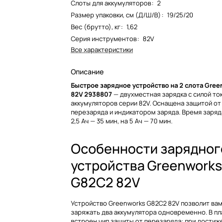
Слоты для аккумуляторов
:
2
Размер упаковки, см (Д/Ш/В)
:
19/25/20
Вес (брутто), кг
:
1,62
Серия инструментов
:
82V
Все характеристики
Описание
Быстрое зарядное устройство на 2 слота Gre
82V 2938807
— двухместная зарядка с силой ток
аккумуляторов серии 82V. Оснащена защитой от
перезаряда и индикатором заряда. Время заряд
2,5 Ач — 35 мин, на 5 Ач — 70 мин.
Особенности зарядног
устройства Greenwork
G82C2 82V
Устройство Greenworks G82C2 82V позволит ва
заряжать два аккумулятора одновременно. В пл
встроен чип защиты от перезаряда: при достиж