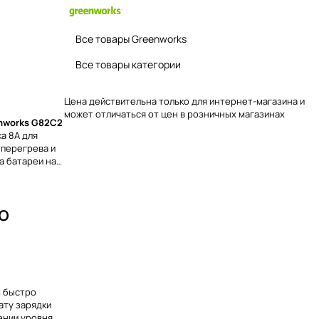
Все товары Greenworks
Все товары категории
Цена действительна только для интернет-магазина и
может отличаться от цен в розничных магазинах
enworks G82C2
а 8А для
 перегрева и
а батареи на
о
s
м быстро
ату зарядки
ении уровня