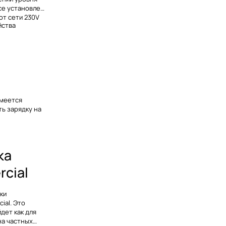
се установлен
от сети 230V
йства
имеется
ь зарядку на
ка
cial
ки
ial. Это
дет как для
на частных