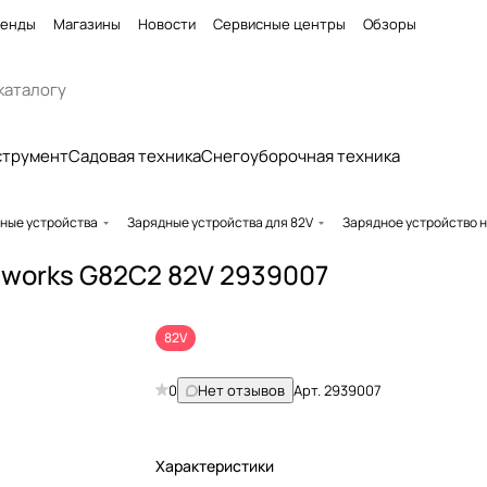
енды
Магазины
Новости
Сервисные центры
Обзоры
струмент
Садовая техника
Снегоуборочная техника
ные устройства
Зарядные устройства для 82V
Зарядное устройство н
nworks G82C2 82V 2939007
82V
0
Нет отзывов
Арт.
2939007
Характеристики