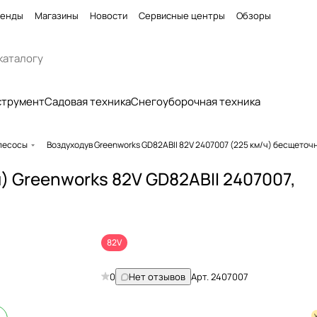
енды
Магазины
Новости
Сервисные центры
Обзоры
струмент
Садовая техника
Снегоуборочная техника
ылесосы
Воздуходув Greenworks GD82ABII 82V 2407007 (225 км/ч) бесщето
) Greenworks 82V GD82ABII 2407007,
82V
0
Нет отзывов
Арт.
2407007