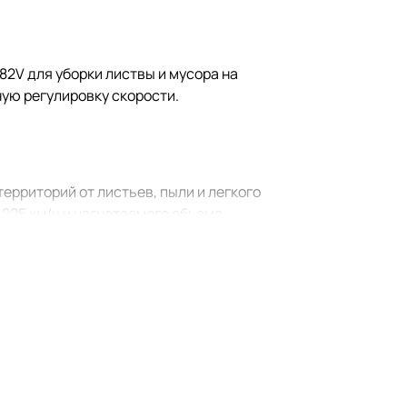
82V для уборки листвы и мусора на
ную регулировку скорости.
ерриторий от листьев, пыли и легкого
225 км/ч и нагнетаемого объема
й режим работы для каждой задачи.
тельной работе, чему способствует
жающую среду, предельно прост в