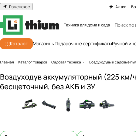
Раменское
Акции
Бр
Техника для дома и сада
Каталог
Магазины
Подарочные сертификаты
Ручной ин
Главная
Каталог товаров
Садовая техника
Воздуходувы и садовые п
Воздуходув аккумуляторный (225 км/ч
бесщеточный, без АКБ и ЗУ