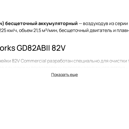
м/ч) бесщеточный аккумуляторный
— воздуходув из серии 
25 км/ч, объем 21,5 м³/мин, бесщеточный двигатель и плав
rks GD82ABII 82V
ейки 82V Commercial разработан специально для очистки т
а с высокими показателями скорости воздушного потока – 
егулировку скорости, что позволяет подобрать оптимальны
Показать еще
ана таким образом, чтобы кисть руки не уставала при дли
дув работает от аккумулятора, поэтому не загрязняет окру
тся нажатием одной кнопки.