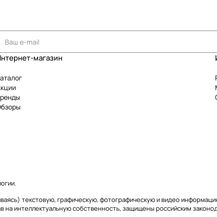
Интернет-магазин
аталог
Акции
Бренды
Обзоры
логии
.
ичиваясь) текстовую, графическую, фотографическую и видео информаци
ав на интеллектуальную собственность, защищены российским закон