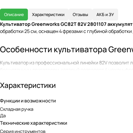
Описание
Характеристики
Отзывы
АКБ и ЗУ
Культиватор Greenworks GC82T 82V 2801107 аккумуля
обработки 25 см, оснащен 4 фрезами с глубиной обработки
Особенности культиватора Green
Культиватор из профессиональной линейки 82V позволит л
бесщеточным двигателем, который позволяет 4 ножам-фре
всего одну кнопку. Ширина культивирования — 25 см, что
Характеристики
Культивация почвы поможет обеспечить правильный влагоо
удобства использования и перемещения культиватор осна
Функции и возможности
культиватор достаточно маневренным инструментом. Для 
Складная ручка
Да
Бесщеточный двигатель DigiPro
Технические характеристики
Серия инструментов