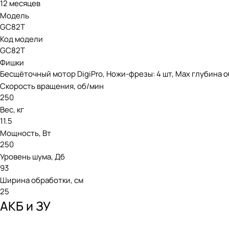
12 месяцев
Модель
GC82T
Код модели
GC82T
Фишки
Бесщёточный мотор DigiPro, Ножи-фрезы: 4 шт, Max глубина о
Скорость вращения, об/мин
250
Вес, кг
11.5
Мощность, Вт
250
Уровень шума, Дб
93
Ширина обработки, см
25
АКБ и ЗУ