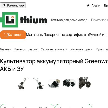
Раменское
Акции
Бр
Техника для дома и сада
Каталог
Магазины
Подарочные сертификаты
Ручной ин
Главная
Каталог товаров
Садовая техника
Культиваторы
Культив
Культиватор аккумуляторный Greenwor
АКБ и ЗУ