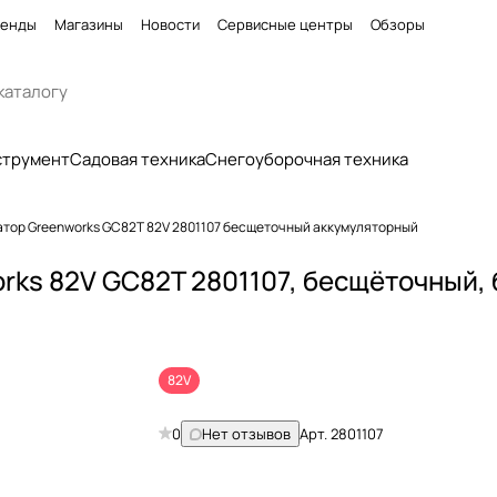
енды
Магазины
Новости
Сервисные центры
Обзоры
струмент
Садовая техника
Снегоуборочная техника
атор Greenworks GC82T 82V 2801107 бесщеточный аккумуляторный
ks 82V GC82T 2801107, бесщёточный, 
82V
0
Нет отзывов
Арт.
2801107