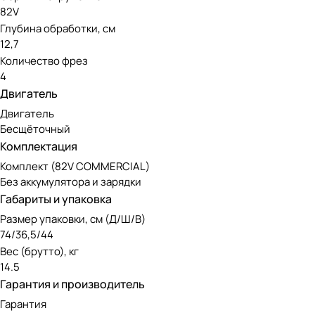
Инструмент оснащен передовым бесщеточным двигателем. 
82V
нуждается в сложном обслуживании, при этом экологичен 
Глубина обработки, см
12,7
Количество фрез
Аккумуляторная линейка Greenwo
4
Двигатель
Модель работает от аккумуляторов 82V, совместимых с др
Двигатель
отлично подойдет как для коммерческого использования, та
Бесщёточный
Комплектация
Комплект (82V COMMERCIAL)
Без аккумулятора и зарядки
Габариты и упаковка
Размер упаковки, см (Д/Ш/В)
74/36,5/44
Вес (брутто), кг
14.5
Гарантия и производитель
Гарантия