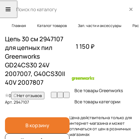
Главная
Каталог товаров
Зап. части и аксессуары
Рас
Цепь 30 см 2947107
1 150 ₽
для цепных пил
Greenworks
GD24CS30 24V
2007007, G40CS30II
40V 2007807
Все товары Greenworks
0
Нет отзывов
Все товары категории
Арт.
2947107
Цена действительна только для
интернет-магазина и может
В корзину
отличаться от цен в розничных
магазинах