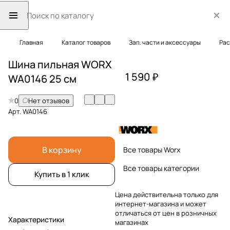
Главная
Каталог товаров
Зап. части и аксессуары
Рас
Шина пильная WORX
1 590 ₽
WA0146 25 см
0
Нет отзывов
Арт.
WA0146
В корзину
Все товары Worx
Все товары категории
Купить в 1 клик
Цена действительна только для
интернет-магазина и может
отличаться от цен в розничных
Характеристики
магазинах