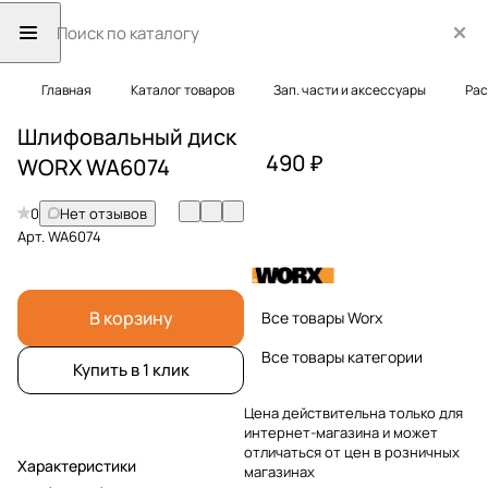
Главная
Каталог товаров
Зап. части и аксессуары
Рас
Шлифовальный диск
490 ₽
WORX WA6074
0
Нет отзывов
Арт.
WA6074
В корзину
Все товары Worx
Все товары категории
Купить в 1 клик
Цена действительна только для
интернет-магазина и может
отличаться от цен в розничных
Характеристики
магазинах