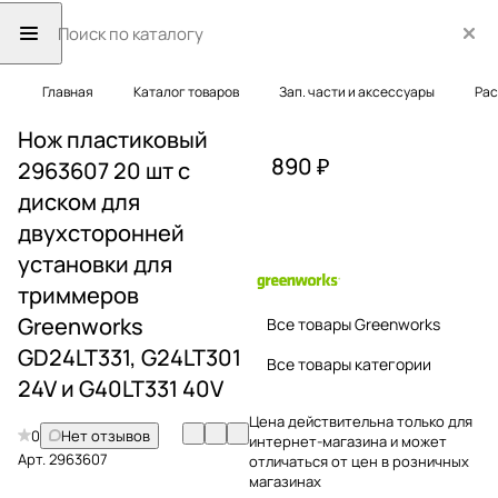
Главная
Каталог товаров
Зап. части и аксессуары
Рас
Нож пластиковый
890 ₽
2963607 20 шт с
диском для
двухсторонней
установки для
триммеров
Greenworks
Все товары Greenworks
GD24LT331, G24LT301
Все товары категории
24V и G40LT331 40V
Цена действительна только для
0
Нет отзывов
интернет-магазина и может
Арт.
2963607
отличаться от цен в розничных
магазинах