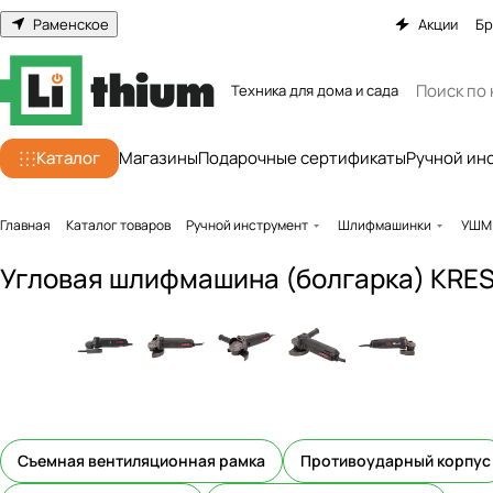
Раменское
Акции
Бр
Техника для дома и сада
Каталог
Магазины
Подарочные сертификаты
Ручной ин
Главная
Каталог товаров
Ручной инструмент
Шлифмашинки
УШМ
Угловая шлифмашина (болгарка) KRES
Съемная вентиляционная рамка
Противоударный корпус