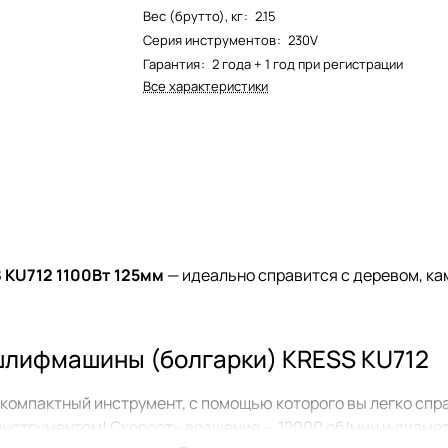
Вес (брутто), кг
:
2.15
Серия инструментов
:
230V
Гарантия
:
2 года + 1 год при регистрации
Все характеристики
 KU712 1100Вт 125мм
— идеально справится с деревом, ка
шлифмашины (болгарки) KRESS KU712
компактный инструмент, с помощью которого вы легко спр
инструментом! Скорость вращения — 12000 об/мин и диаме