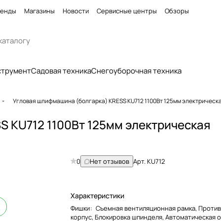
енды
Магазины
Новости
Сервисные центры
Обзоры
струмент
Садовая техника
Снегоуборочная техника
Угловая шлифмашина (болгарка) KRESS KU712 1100Вт 125мм электрическ
S KU712 1100Вт 125мм электрическая
0
Нет отзывов
Арт.
KU712
Характеристики
Фишки
:
Съемная вентиляционная рамка, Проти
корпус, Блокировка шпинделя, Автоматическая 