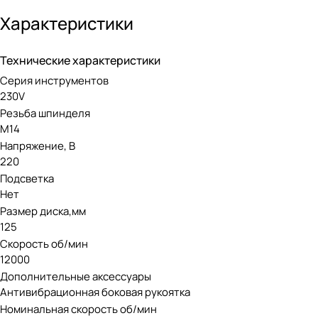
позволят вам обрабатывать даже самые прочные поверхно
Небольшой вес инструмента — 1,5 кг не даст руке устать д
Характеристики
KRESS KU712 оснащена функцией автоматической остановки
Технические характеристики
Блокировка шпинделя поможет без труда заменить лезвия
Серия инструментов
Эргономичный противоударный корпус защитит инструмент
230V
мусора и продлит срок его службы.
Резьба шпинделя
М14
Напряжение, В
220
Подсветка
Нет
Размер диска,мм
125
Скорость об/мин
12000
Дополнительные аксессуары
Антивибрационная боковая рукоятка
Номинальная скорость об/мин