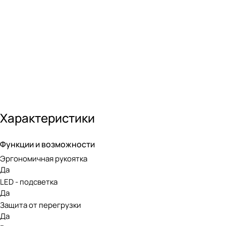
Инструмент оснащен передовым бесщеточным двигателем. 
нуждается в сложном обслуживании, при этом экологичен 
Аккумуляторная линейка Greenwo
Модель работает от аккумуляторной батареи 24V, совмест
Greenworks, в которой представлены инструменты для люб
Характеристики
Функции и возможности
Эргономичная рукоятка
Да
LED - подсветка
Да
Защита от перегрузки
Да