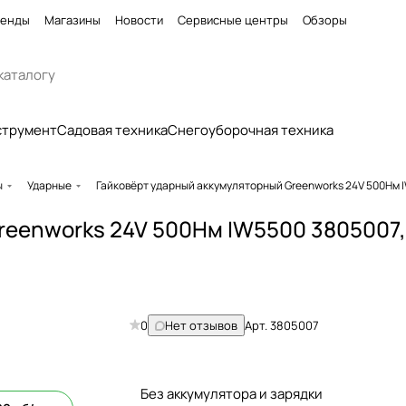
енды
Магазины
Новости
Сервисные центры
Обзоры
струмент
Садовая техника
Снегоуборочная техника
ы
Ударные
Гайковёрт ударный аккумуляторный Greenworks 24V 500Нм 
reenworks 24V 500Нм IW5500 3805007,
0
Нет отзывов
Арт.
3805007
Без аккумулятора и зарядки