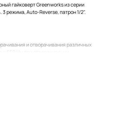
ный гайковерт Greenworks из серии
 режима, Auto-Reverse, патрон 1/2".
ворачивания и отворачивания различных
е и 650 Нм при отворачивании.
ского откручивания Auto-Reverse Stop.
ажатием на курок.
овок. Тангенциальный ударный механизм
тареей 4 Ач — 2,05 кг. Эргономичный
ную клипсу для переноски.