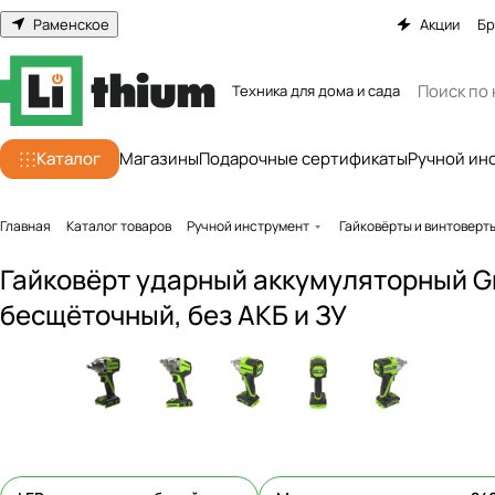
Раменское
Акции
Бр
Техника для дома и сада
Каталог
Магазины
Подарочные сертификаты
Ручной ин
Главная
Каталог товаров
Ручной инструмент
Гайковёрты и винтоверт
Гайковёрт ударный аккумуляторный G
бесщёточный, без АКБ и ЗУ