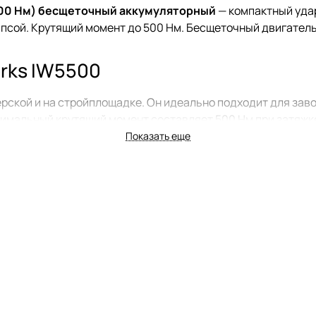
500 Нм) бесщеточный аккумуляторный
— компактный удар
сой. Крутящий момент до 500 Нм. Бесщеточный двигатель. 3
rks IW5500
ерской и на стройплощадке. Он идеально подходит для за
ксимальный крутящий момент составляет 500 Нм при затяжк
Показать еще
мента затяжки (350, 400 и 500 Нм) и функцией автоматиче
 на панели, а скорость вращения регулируется плавным н
цом обеспечивает быструю установку и смену ударных гол
трукции.
о 145 мм в длину и весом 1,25 кг без аккумулятора, а с ба
кую светодиодную подсветку рабочей зоны и удобную пояс