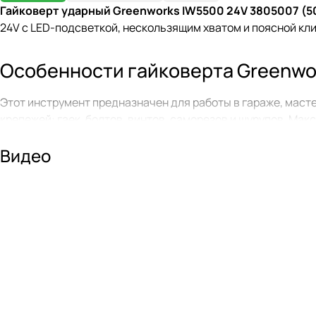
Гайковерт ударный Greenworks IW5500 24V 3805007 (
24V с LED-подсветкой, нескользящим хватом и поясной клип
Особенности гайковерта Greenwo
Этот инструмент предназначен для работы в гараже, маст
крепежей: гаек, болтов, винтов, саморезов и шурупов. Ма
Гайковерт IW5500 оснащен тремя режимами регулировки мо
Видео
Переключение режимов осуществляется крупными кнопками
Квадратный хвостовик 1/2” (12,7 мм) с фрикционным коль
в металлическом редукторе гарантирует надежность конс
Greenworks IW5500 отличается небольшими размерами — всег
дизайн включает нескользящее покрытие в зоне хвата, яр
Бесщеточный двигатель DigiPro