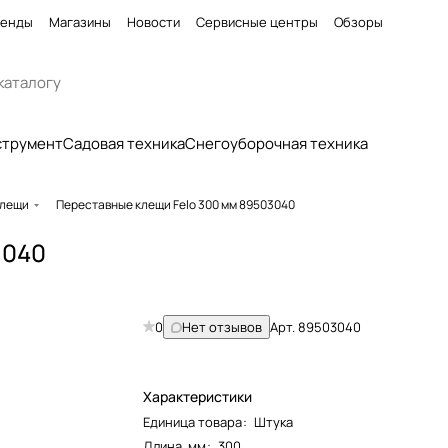
енды
Магазины
Новости
Сервисные центры
Обзоры
струмент
Садовая техника
Снегоуборочная техника
лещи
Переставные клещи Felo 300 мм 89503040
3040
0
Нет отзывов
Арт.
89503040
Характеристики
Единица товара
:
Штука
Длина, мм
:
300