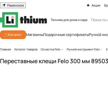
Раменское
Акции
Бр
Техника для дома и сада
Каталог
Магазины
Подарочные сертификаты
Ручной ин
Главная
Каталог товаров
Оснастка Felo
Ручной инструмент Felo
К
Переставные клещи Felo 300 мм 8950