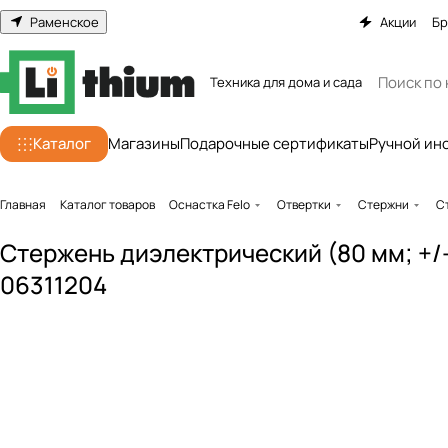
Раменское
Акции
Бр
Техника для дома и сада
Каталог
Магазины
Подарочные сертификаты
Ручной ин
Главная
Каталог товаров
Оснастка Felo
Отвертки
Стержни
С
Стержень диэлектрический (80 мм; +/-
06311204