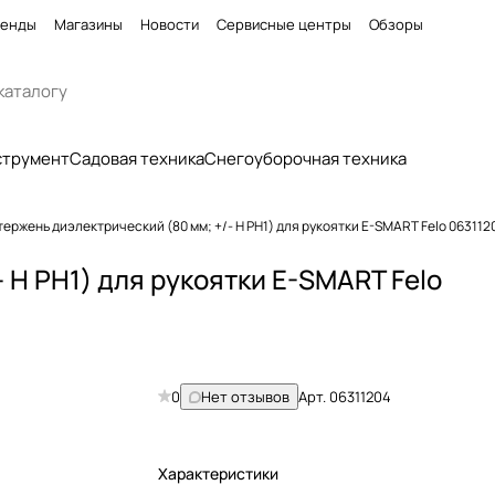
енды
Магазины
Новости
Сервисные центры
Обзоры
струмент
Садовая техника
Снегоуборочная техника
тержень диэлектрический (80 мм; +/- H PH1) для рукоятки E-SMART Felo 063112
 H PH1) для рукоятки E-SMART Felo
0
Нет отзывов
Арт.
06311204
Характеристики