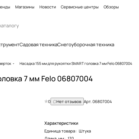
енды
Магазины
Новости
Сервисные центры
Обзоры
струмент
Садовая техника
Снегоуборочная техника
верток
Насадка 155 мм для рукоятки SMART головка 7 мм Felo 06807004
оловка 7 мм Felo 06807004
0
Нет отзывов
Арт.
06807004
Характеристики
Единица товара
:
Штука
Длина, мм
:
170