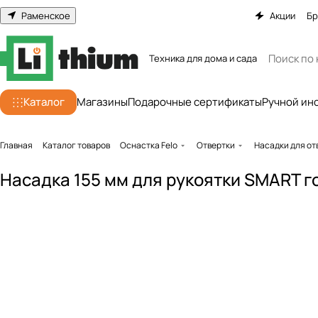
Раменское
Акции
Бр
Техника для дома и сада
Каталог
Магазины
Подарочные сертификаты
Ручной ин
Главная
Каталог товаров
Оснастка Felo
Отвертки
Насадки для от
Насадка 155 мм для рукоятки SMART г