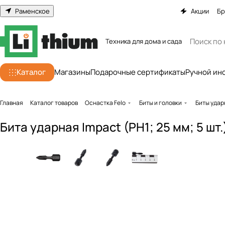
Раменское
Акции
Бр
Техника для дома и сада
Каталог
Магазины
Подарочные сертификаты
Ручной ин
Главная
Каталог товаров
Оснастка Felo
Биты и головки
Биты уда
Бита ударная Impact (PH1; 25 мм; 5 шт.