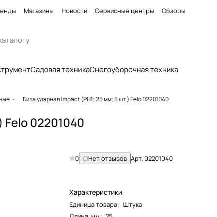
енды
Магазины
Новости
Сервисные центры
Обзоры
струмент
Садовая техника
Снегоуборочная техника
рные
Бита ударная Impact (PH1; 25 мм; 5 шт.) Felo 02201040
) Felo 02201040
0
Нет отзывов
Арт.
02201040
Характеристики
Единица товара
:
Штука
Длина, мм
:
25