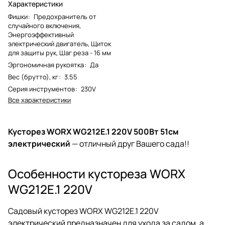
Характеристики
Фишки
:
Предохранитель от
случайного включения,
Энергоэффективный
электрический двигатель, Щиток
для защиты рук, Шаг реза - 16 мм
Эргономичная рукоятка
:
Да
Вес (брутто), кг
:
3.55
Серия инструментов
:
230V
Все характеристики
Кусторез WORX WG212E.1 220V 500Вт 51см
электрический
— отличный друг Вашего сада!!
Особенности кустореза WORX
WG212E.1 220V
Садовый кусторез WORX WG212E.1 220V
электрический предназначен для ухода за садом, а