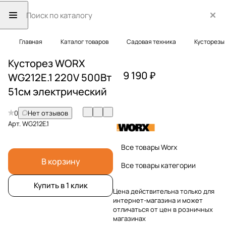
Главная
Каталог товаров
Садовая техника
Кусторезы
Кусторез WORX
9 190 ₽
WG212E.1 220V 500Вт
51см электрический
0
Нет отзывов
Арт.
WG212E.1
Все товары Worx
В корзину
Все товары категории
Купить в 1 клик
Цена действительна только для
интернет-магазина и может
отличаться от цен в розничных
магазинах